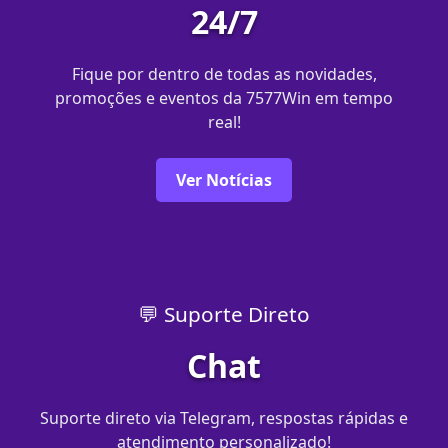
24/7
Fique por dentro de todas as novidades,
promoções e eventos da 7577Win em tempo
real!
Ver Notícias
💬 Suporte Direto
Chat
Suporte direto via Telegram, respostas rápidas e
atendimento personalizado!