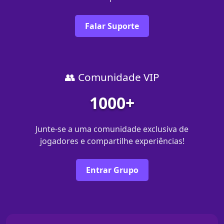
Falar Suporte
👥 Comunidade VIP
1000+
Junte-se a uma comunidade exclusiva de
jogadores e compartilhe experiências!
Entrar Grupo