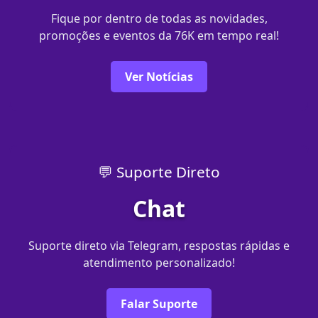
Fique por dentro de todas as novidades,
promoções e eventos da 76K em tempo real!
Ver Notícias
💬 Suporte Direto
Chat
Suporte direto via Telegram, respostas rápidas e
atendimento personalizado!
Falar Suporte