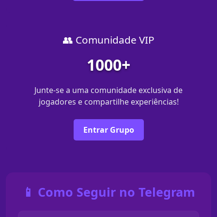
👥 Comunidade VIP
1000+
Junte-se a uma comunidade exclusiva de
jogadores e compartilhe experiências!
Entrar Grupo
📱 Como Seguir no Telegram