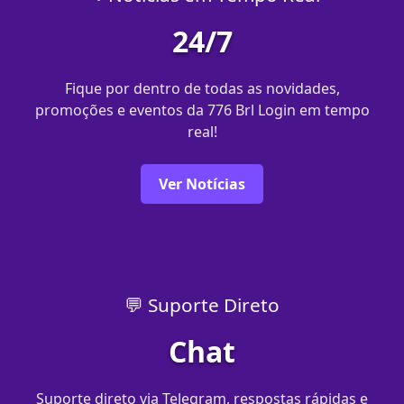
24/7
Fique por dentro de todas as novidades,
promoções e eventos da 776 Brl Login em tempo
real!
Ver Notícias
💬 Suporte Direto
Chat
Suporte direto via Telegram, respostas rápidas e