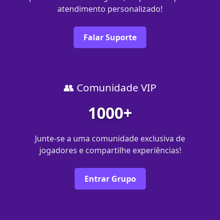
atendimento personalizado!
Falar Suporte
👥 Comunidade VIP
1000+
Junte-se a uma comunidade exclusiva de
jogadores e compartilhe experiências!
Entrar Grupo