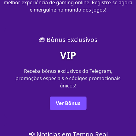
melhor experiência de gaming online. Registre-se agora
e mergulhe no mundo dos jogos!
🎁 Bônus Exclusivos
VIP
Receba bônus exclusivos do Telegram,
promoções especiais e códigos promocionais
únicos!
Ver Bônus
📢 Notícias em Tempo Real