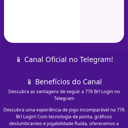
📱 Canal Oficial no Telegram!
📱 Benefícios do Canal
Descubra as vantagens de seguir a 776 Brl Login no
Telegram
Descubra uma experiência de jogo incomparável na 776
Brl Login! Com tecnologia de ponta, gráficos
deslumbrantes e jogabilidade fluida, oferecemos a