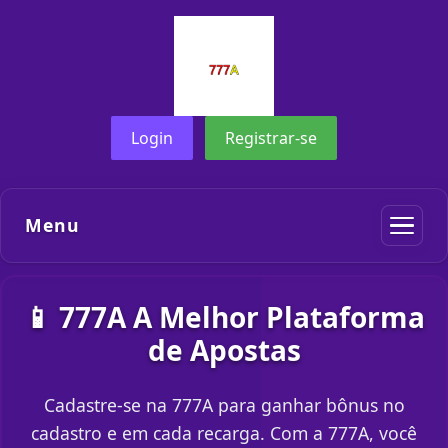
Login
Registrar-se
Menu
📱 777A A Melhor Plataforma
de Apostas
Cadastre-se na 777A para ganhar bônus no
cadastro e em cada recarga. Com a 777A, você