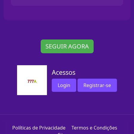
SEGUIR AGORA
Acessos
Login
Registrar-se
Políticas de Privacidade
Termos e Condições