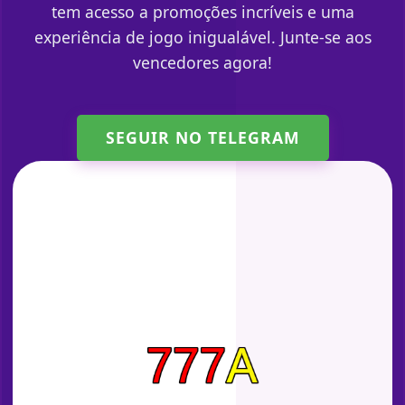
tem acesso a promoções incríveis e uma
experiência de jogo inigualável. Junte-se aos
vencedores agora!
SEGUIR NO TELEGRAM