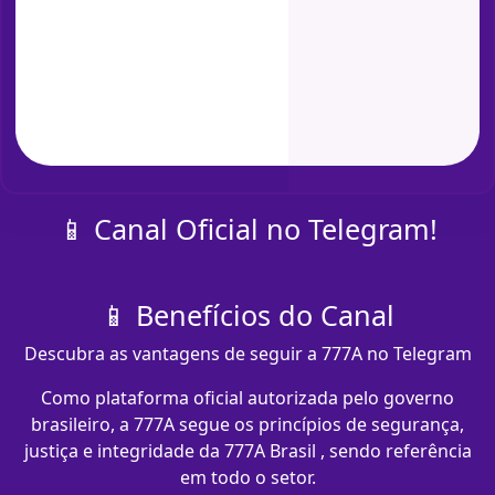
📱 Canal Oficial no Telegram!
📱 Benefícios do Canal
Descubra as vantagens de seguir a 777A no Telegram
Como plataforma oficial autorizada pelo governo
brasileiro, a 777A segue os princípios de segurança,
justiça e integridade da 777A Brasil , sendo referência
em todo o setor.