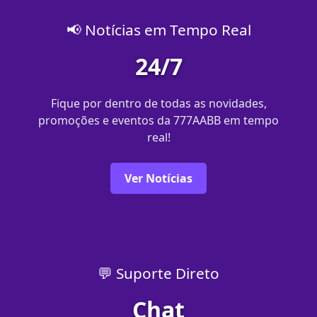
📢 Notícias em Tempo Real
24/7
Fique por dentro de todas as novidades,
promoções e eventos da 777AABB em tempo
real!
Ver Notícias
💬 Suporte Direto
Chat