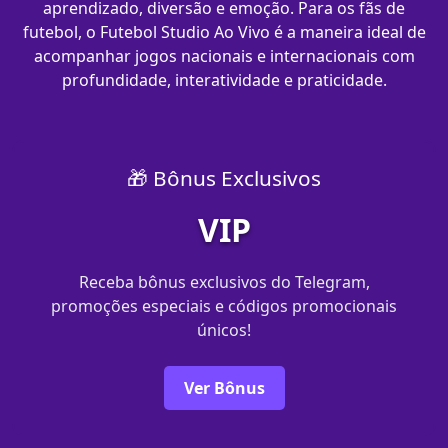
aprendizado, diversão e emoção. Para os fãs de
futebol, o Futebol Studio Ao Vivo é a maneira ideal de
acompanhar jogos nacionais e internacionais com
profundidade, interatividade e praticidade.
🎁 Bônus Exclusivos
VIP
Receba bônus exclusivos do Telegram,
promoções especiais e códigos promocionais
únicos!
Ver Bônus