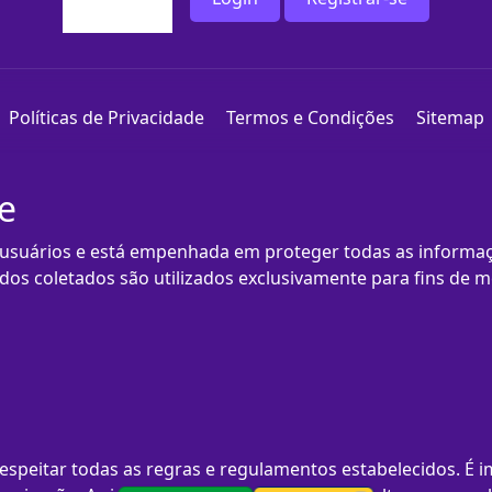
Políticas de Privacidade
Termos e Condições
Sitemap
de
s usuários e está empenhada em proteger todas as informaç
os coletados são utilizados exclusivamente para fins de m
peitar todas as regras e regulamentos estabelecidos. É i