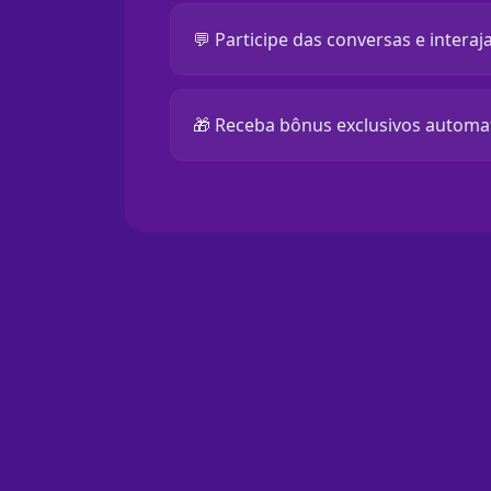
💬 Participe das conversas e interaj
🎁 Receba bônus exclusivos autom