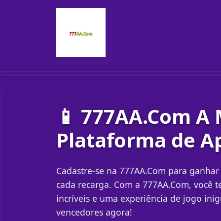
📱 777AA.Com A 
Plataforma de A
Cadastre-se na 777AA.Com para ganhar
cada recarga. Com a 777AA.Com, você 
incríveis e uma experiência de jogo inig
vencedores agora!