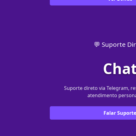
💬 Suporte Di
Cha
Suporte direto via Telegram, r
atendimento persona
Falar Suport