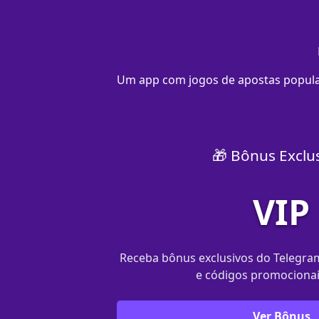
Um app com jogos de apostas populare
🎁 Bônus Exclu
VIP
Receba bônus exclusivos do Telegra
e códigos promocionai
Ver Bônus