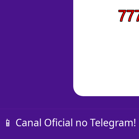
📱 Canal Oficial no Telegram!