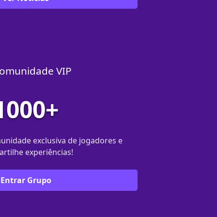
Comunidade VIP
1000+
unidade exclusiva de jogadores e
rtilhe experiências!
Entrar Grupo