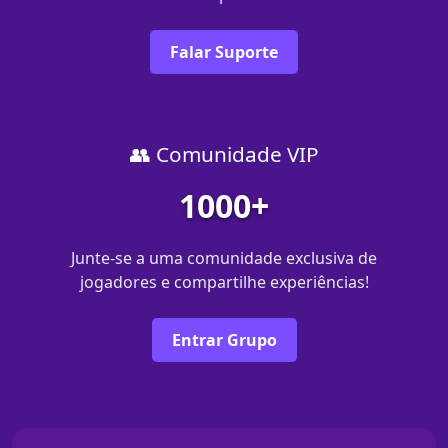
Falar Suporte
👥 Comunidade VIP
1000+
Junte-se a uma comunidade exclusiva de
jogadores e compartilhe experiências!
Entrar Grupo