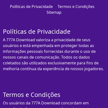
Políticas de Privacidade
Termos e Condições
Sitemap
Políticas de Privacidade
A 777A Download valoriza a privacidade de seus
usuários e está empenhada em proteger todas as
informações pessoais fornecidas durante o uso de
nossos canais de comunicação. Todos os dados
coletados são utilizados exclusivamente para fins de
melhoria contínua da experiência de nossos jogadores.
Termos e Condições
Os usuários da 777A Download concordam em