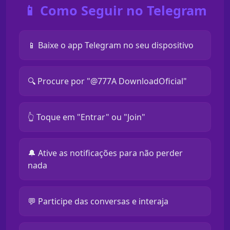
📱 Como Seguir no Telegram
📱 Baixe o app Telegram no seu dispositivo
🔍 Procure por "@777A DownloadOficial"
👆 Toque em "Entrar" ou "Join"
🔔 Ative as notificações para não perder
nada
💬 Participe das conversas e interaja