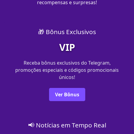
recompensas e surpresas!
🎁 Bônus Exclusivos
VIP
Receba bônus exclusivos do Telegram,
promoções especiais e códigos promocionais
únicos!
Ver Bônus
📢 Notícias em Tempo Real