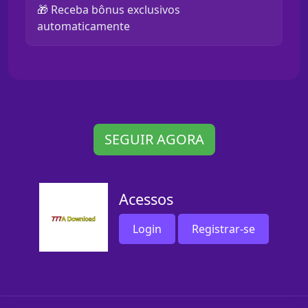
🎁 Receba bônus exclusivos
automaticamente
SEGUIR AGORA
Acessos
Login
Registrar-se