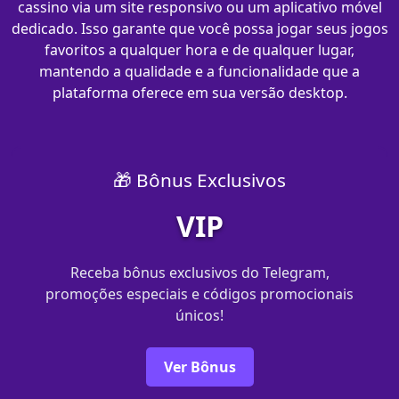
cassino via um site responsivo ou um aplicativo móvel
dedicado. Isso garante que você possa jogar seus jogos
favoritos a qualquer hora e de qualquer lugar,
mantendo a qualidade e a funcionalidade que a
plataforma oferece em sua versão desktop.
🎁 Bônus Exclusivos
VIP
Receba bônus exclusivos do Telegram,
promoções especiais e códigos promocionais
únicos!
Ver Bônus