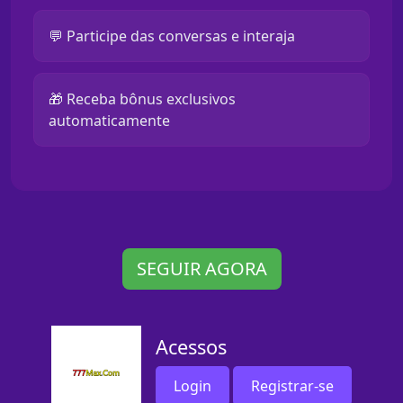
💬 Participe das conversas e interaja
🎁 Receba bônus exclusivos
automaticamente
SEGUIR AGORA
Acessos
Login
Registrar-se