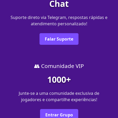
Chat
Suporte direto via Telegram, respostas rápidas e
atendimento personalizado!
Falar Suporte
👥 Comunidade VIP
1000+
Junte-se a uma comunidade exclusiva de
jogadores e compartilhe experiências!
Entrar Grupo