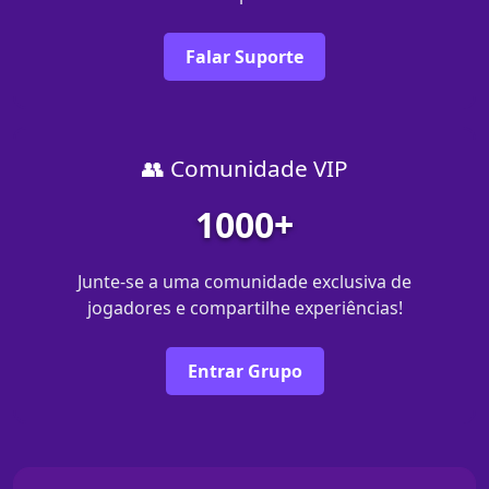
Falar Suporte
👥 Comunidade VIP
1000+
Junte-se a uma comunidade exclusiva de
jogadores e compartilhe experiências!
Entrar Grupo