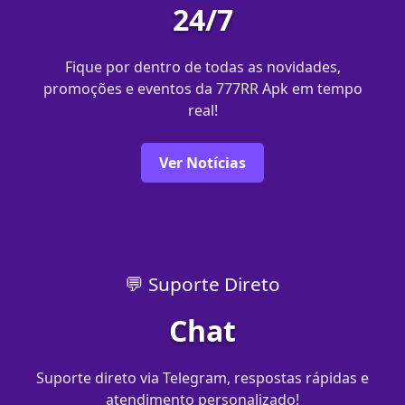
24/7
Fique por dentro de todas as novidades,
promoções e eventos da 777RR Apk em tempo
real!
Ver Notícias
💬 Suporte Direto
Chat
Suporte direto via Telegram, respostas rápidas e
atendimento personalizado!