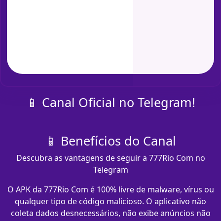
📱 Canal Oficial no Telegram!
📱 Benefícios do Canal
Descubra as vantagens de seguir a 777Rio Com no
Telegram
O APK da 777Rio Com é 100% livre de malware, vírus ou
qualquer tipo de código malicioso. O aplicativo não
coleta dados desnecessários, não exibe anúncios não