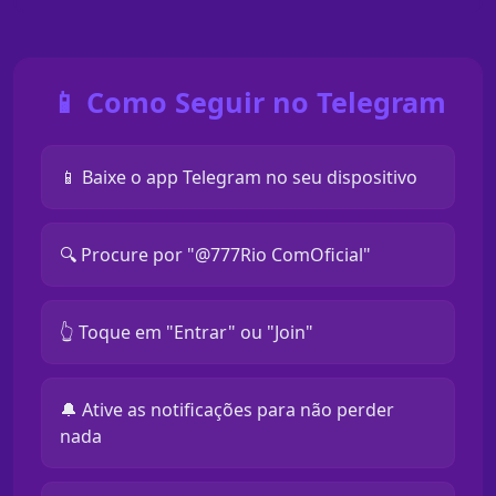
📱 Como Seguir no Telegram
📱 Baixe o app Telegram no seu dispositivo
🔍 Procure por "@777Rio ComOficial"
👆 Toque em "Entrar" ou "Join"
🔔 Ative as notificações para não perder
nada