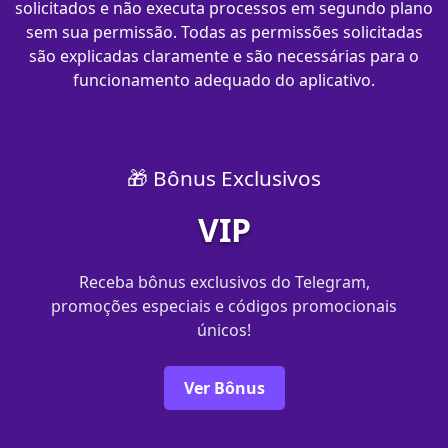
solicitados e não executa processos em segundo plano
sem sua permissão. Todas as permissões solicitadas
são explicadas claramente e são necessárias para o
funcionamento adequado do aplicativo.
🎁 Bônus Exclusivos
VIP
Receba bônus exclusivos do Telegram,
promoções especiais e códigos promocionais
únicos!
Ver Bônus