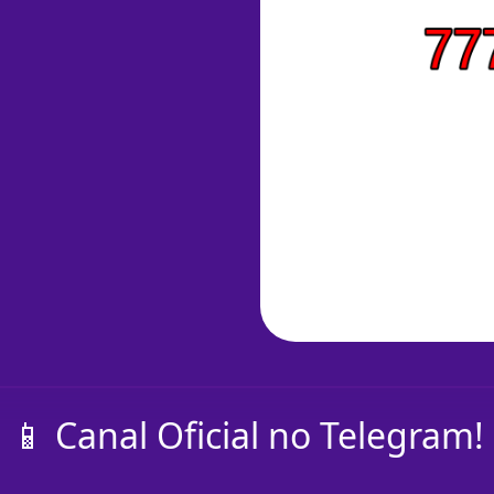
📱 Canal Oficial no Telegram!