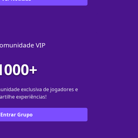
Comunidade VIP
1000+
unidade exclusiva de jogadores e
rtilhe experiências!
Entrar Grupo