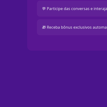
💬 Participe das conversas e interaj
🎁 Receba bônus exclusivos autom