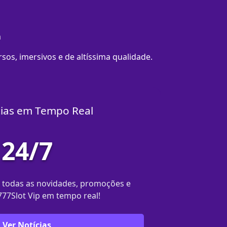
m
rsos, imersivos e de altíssima qualidade.
cias em Tempo Real
24/7
e todas as novidades, promoções e
777Slot Vip em tempo real!
Ver Notícias