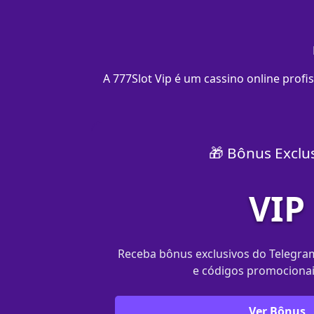
A 777Slot Vip é um cassino online profis
🎁 Bônus Exclu
VIP
Receba bônus exclusivos do Telegra
e códigos promocionai
Ver Bônus