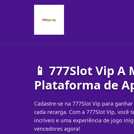
📱 777Slot Vip A
Plataforma de A
Cadastre-se na 777Slot Vip para ganhar
cada recarga. Com a 777Slot Vip, você 
incríveis e uma experiência de jogo inig
vencedores agora!