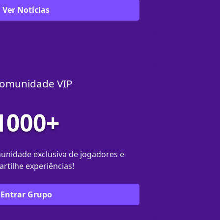
Ver Notícias
Comunidade VIP
1000+
unidade exclusiva de jogadores e
rtilhe experiências!
Entrar Grupo