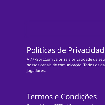
Políticas de Privacida
A 777Sort.Com valoriza a privacidade de se
nossos canais de comunicação. Todos os dad
jogadores.
Termos e Condições