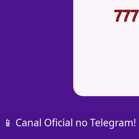
📱 Canal Oficial no Telegram!