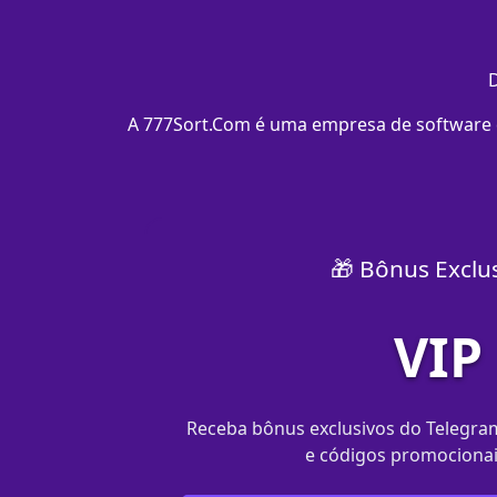
D
A 777Sort.Com é uma empresa de software q
🎁 Bônus Exclu
VIP
Receba bônus exclusivos do Telegra
e códigos promocionai