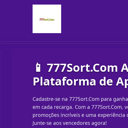
📱 777Sort.Com 
Plataforma de A
Cadastre-se na 777Sort.Com para ganha
em cada recarga. Com a 777Sort.Com, v
promoções incríveis e uma experiência d
Junte-se aos vencedores agora!