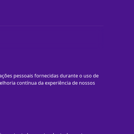
ações pessoais fornecidas durante o uso de
elhoria contínua da experiência de nossos