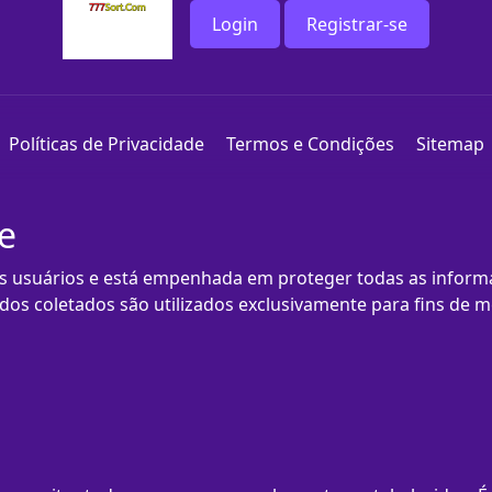
Login
Registrar-se
Políticas de Privacidade
Termos e Condições
Sitemap
de
us usuários e está empenhada em proteger todas as inform
os coletados são utilizados exclusivamente para fins de m