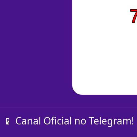
📱 Canal Oficial no Telegram!