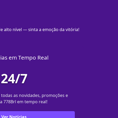
 alto nível — sinta a emoção da vitória!
cias em Tempo Real
24/7
e todas as novidades, promoções e
a 778Brl em tempo real!
Ver Notícias