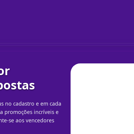
or
postas
us no cadastro e em cada
a promoções incríveis e
unte-se aos vencedores