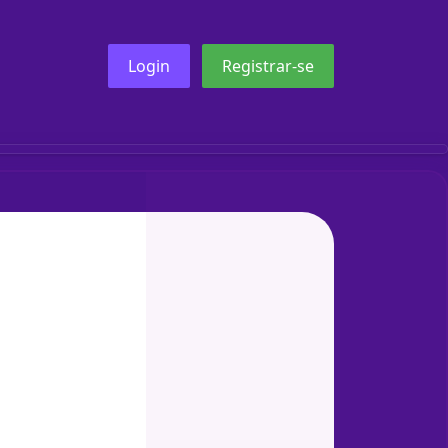
Login
Registrar-se