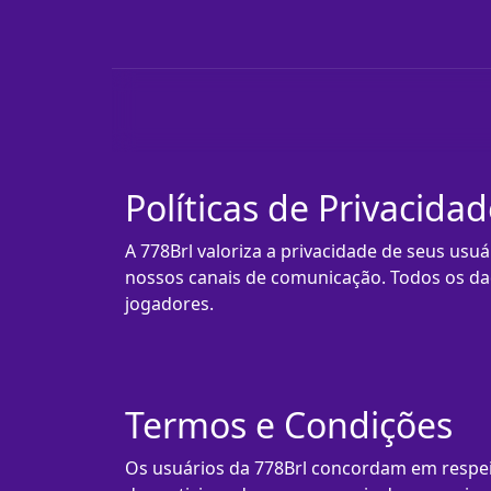
Políticas de Privacida
A 778Brl valoriza a privacidade de seus us
nossos canais de comunicação. Todos os dad
jogadores.
Termos e Condições
Os usuários da 778Brl concordam em respeit