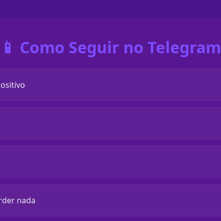
📱 Como Seguir no Telegram
ositivo
erder nada