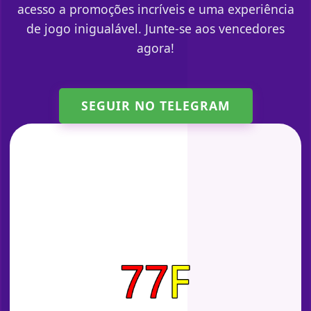
acesso a promoções incríveis e uma experiência
de jogo inigualável. Junte-se aos vencedores
agora!
SEGUIR NO TELEGRAM