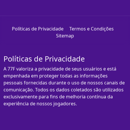
Políticas de Privacidade
Termos e Condições
Sitemap
Políticas de Privacidade
A 77F valoriza a privacidade de seus usuários e está
empenhada em proteger todas as informações
pessoais fornecidas durante o uso de nossos canais de
comunicação. Todos os dados coletados são utilizados
exclusivamente para fins de melhoria contínua da
experiência de nossos jogadores.