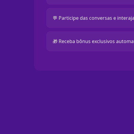
💬 Participe das conversas e interaj
🎁 Receba bônus exclusivos autom