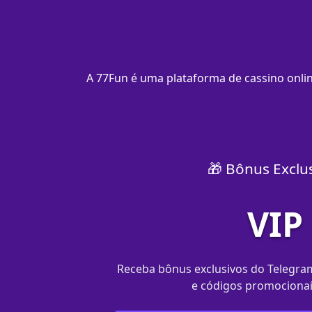
A 77Fun é uma plataforma de cassino onlin
🎁 Bônus Exclu
VIP
Receba bônus exclusivos do Telegra
e códigos promocionai