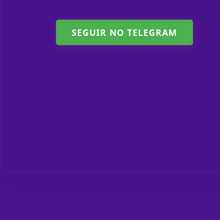
SEGUIR NO TELEGRAM