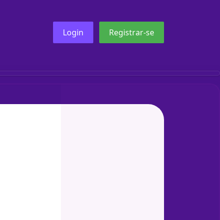
Login
Registrar-se