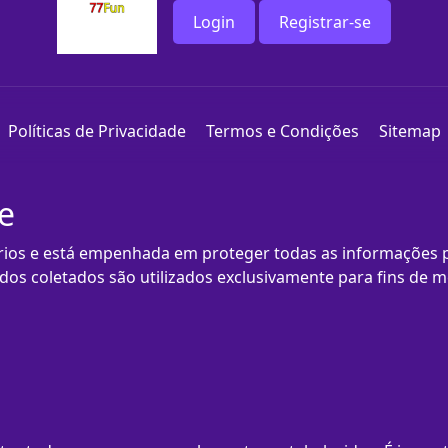
Login
Registrar-se
Políticas de Privacidade
Termos e Condições
Sitemap
de
ários e está empenhada em proteger todas as informações 
os coletados são utilizados exclusivamente para fins de m