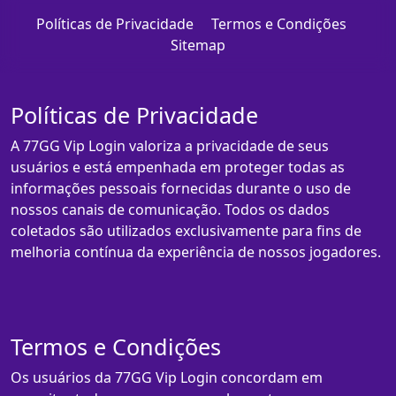
Políticas de Privacidade
Termos e Condições
Sitemap
Políticas de Privacidade
A 77GG Vip Login valoriza a privacidade de seus
usuários e está empenhada em proteger todas as
informações pessoais fornecidas durante o uso de
nossos canais de comunicação. Todos os dados
coletados são utilizados exclusivamente para fins de
melhoria contínua da experiência de nossos jogadores.
Termos e Condições
Os usuários da 77GG Vip Login concordam em