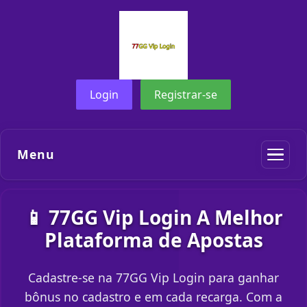
Login
Registrar-se
Menu
📱 77GG Vip Login A Melhor
Plataforma de Apostas
Cadastre-se na 77GG Vip Login para ganhar
bônus no cadastro e em cada recarga. Com a