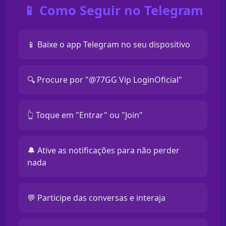
📱 Como Seguir no Telegram
📱 Baixe o app Telegram no seu dispositivo
🔍 Procure por "@77GG Vip LoginOficial"
👆 Toque em "Entrar" ou "Join"
🔔 Ative as notificações para não perder
nada
💬 Participe das conversas e interaja