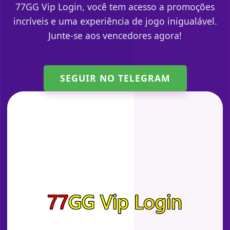
77GG Vip Login, você tem acesso a promoções
incríveis e uma experiência de jogo inigualável.
Junte-se aos vencedores agora!
SEGUIR NO TELEGRAM