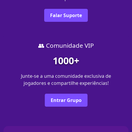
Falar Suporte
👥 Comunidade VIP
1000+
Junte-se a uma comunidade exclusiva de
jogadores e compartilhe experiências!
Entrar Grupo