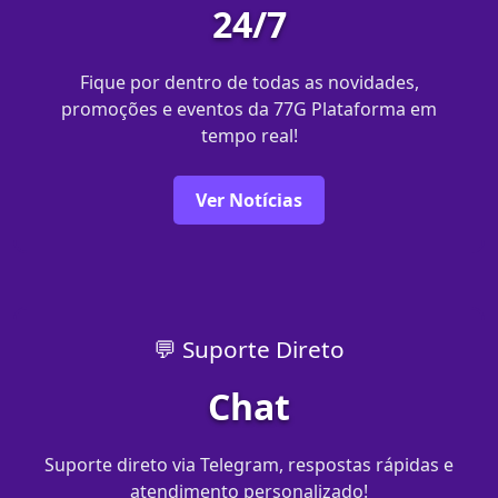
24/7
Fique por dentro de todas as novidades,
promoções e eventos da 77G Plataforma em
tempo real!
Ver Notícias
💬 Suporte Direto
Chat
Suporte direto via Telegram, respostas rápidas e
atendimento personalizado!