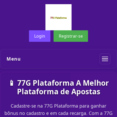
Login
Registrar-se
Menu
📱 77G Plataforma A Melhor
Plataforma de Apostas
Cadastre-se na 77G Plataforma para ganhar
bônus no cadastro e em cada recarga. Com a 77G