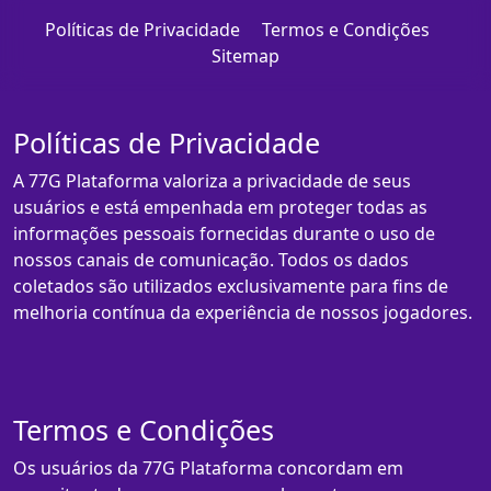
Políticas de Privacidade
Termos e Condições
Sitemap
Políticas de Privacidade
A 77G Plataforma valoriza a privacidade de seus
usuários e está empenhada em proteger todas as
informações pessoais fornecidas durante o uso de
nossos canais de comunicação. Todos os dados
coletados são utilizados exclusivamente para fins de
melhoria contínua da experiência de nossos jogadores.
Termos e Condições
Os usuários da 77G Plataforma concordam em