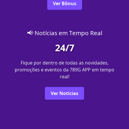
Ver Bônus
📢 Notícias em Tempo Real
24/7
Fique por dentro de todas as novidades,
promoções e eventos da 789G APP em tempo
real!
Ver Notícias