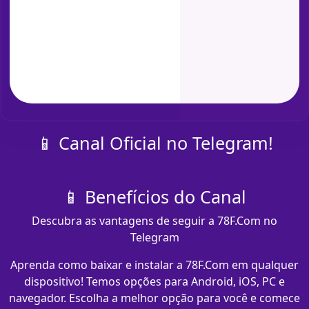
📱 Canal Oficial no Telegram!
📱 Benefícios do Canal
Descubra as vantagens de seguir a 78F.Com no
Telegram
Aprenda como baixar e instalar a 78F.Com em qualquer
dispositivo! Temos opções para Android, iOS, PC e
navegador. Escolha a melhor opção para você e comece