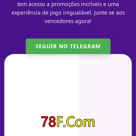
tem acesso a promoções incríveis e uma
experiência de jogo inigualável. Junte-se aos
vencedores agora!
SEGUIR NO TELEGRAM