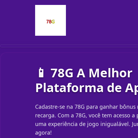
📱 78G A Melhor
Plataforma de A
Cadastre-se na 78G para ganhar bônus 
recarga. Com a 78G, você tem acesso a 
uma experiência de jogo inigualável. J
agora!