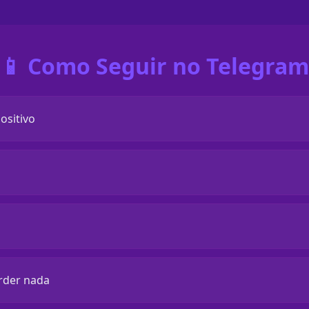
📱 Como Seguir no Telegram
ositivo
erder nada