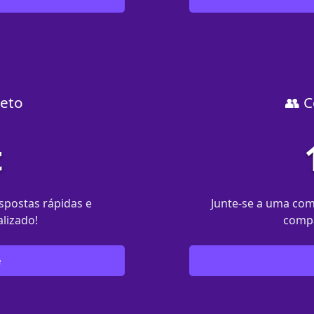
reto
👥 
t
espostas rápidas e
Junte-se a uma com
lizado!
compa
e