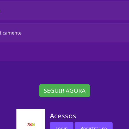
a
aticamente
SEGUIR AGORA
Acessos
Login
Registrar-se