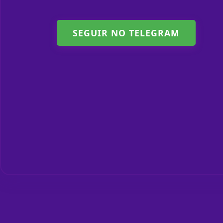
SEGUIR NO TELEGRAM