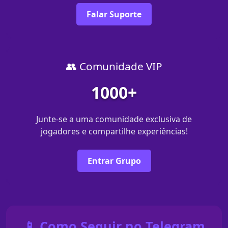
Falar Suporte
👥 Comunidade VIP
1000+
Junte-se a uma comunidade exclusiva de
jogadores e compartilhe experiências!
Entrar Grupo
📱 Como Seguir no Telegram