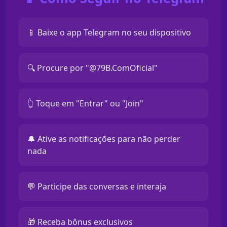
📱 Baixe o app Telegram no seu dispositivo
🔍 Procure por "@79B.ComOficial"
👆 Toque em "Entrar" ou "Join"
🔔 Ative as notificações para não perder
nada
💬 Participe das conversas e interaja
🎁 Receba bônus exclusivos