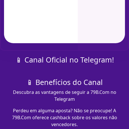
📱 Canal Oficial no Telegram!
📱 Benefícios do Canal
Descubra as vantagens de seguir a 79B.Com no
Telegram
Perdeu em alguma aposta? Não se preocupe! A
79B.Com oferece cashback sobre os valores não
vencedores.