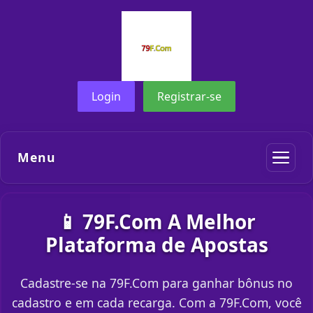
Login
Registrar-se
Menu
📱 79F.Com A Melhor
Plataforma de Apostas
Cadastre-se na 79F.Com para ganhar bônus no
cadastro e em cada recarga. Com a 79F.Com, você