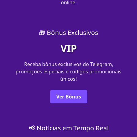
online.
🎁 Bônus Exclusivos
VIP
Receba bônus exclusivos do Telegram,
promoções especiais e códigos promocionais
únicos!
Ver Bônus
📢 Notícias em Tempo Real