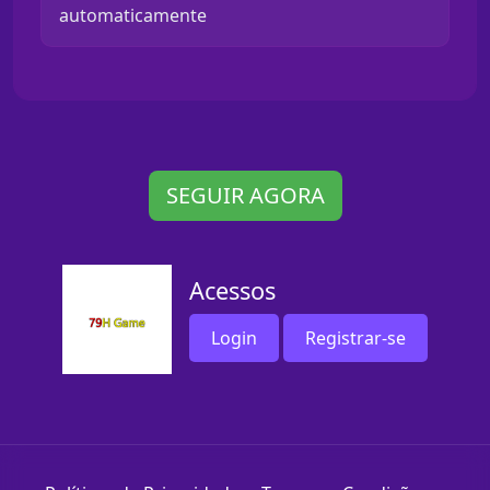
automaticamente
SEGUIR AGORA
Acessos
Login
Registrar-se