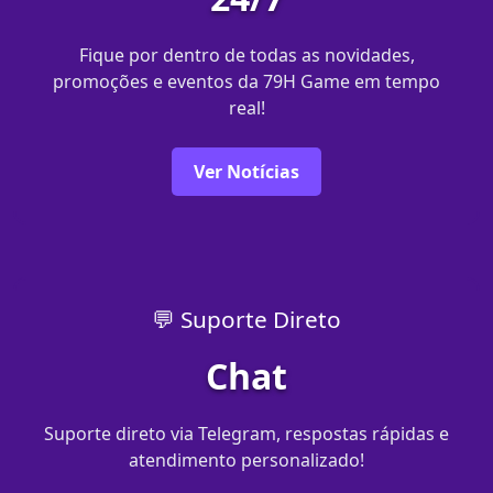
Fique por dentro de todas as novidades,
promoções e eventos da 79H Game em tempo
real!
Ver Notícias
💬 Suporte Direto
Chat
Suporte direto via Telegram, respostas rápidas e
atendimento personalizado!