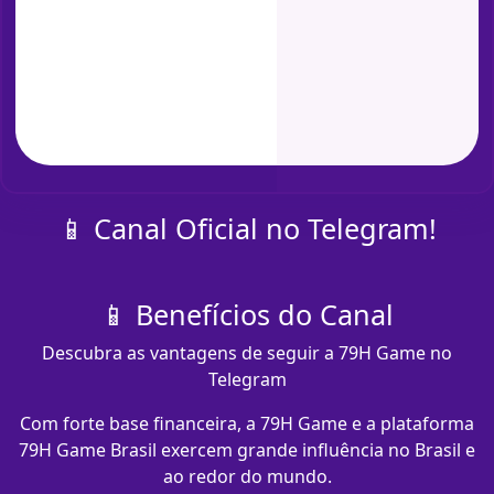
📱 Canal Oficial no Telegram!
📱 Benefícios do Canal
Descubra as vantagens de seguir a 79H Game no
Telegram
Com forte base financeira, a 79H Game e a plataforma
79H Game Brasil exercem grande influência no Brasil e
ao redor do mundo.