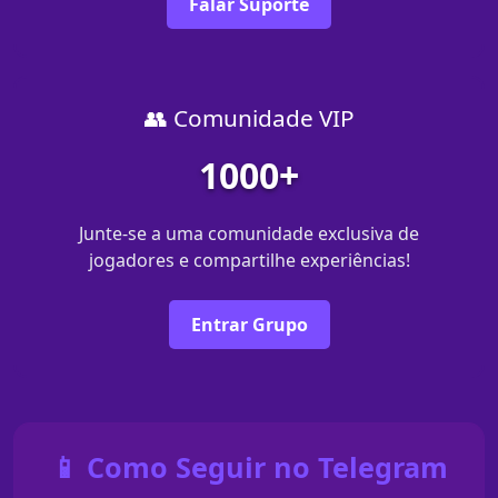
Falar Suporte
👥 Comunidade VIP
1000+
Junte-se a uma comunidade exclusiva de
jogadores e compartilhe experiências!
Entrar Grupo
📱 Como Seguir no Telegram