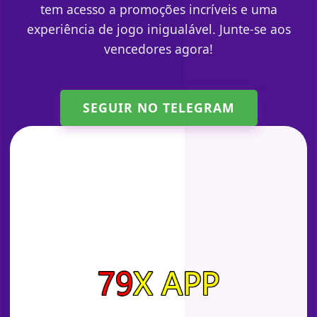
tem acesso a promoções incríveis e uma
experiência de jogo inigualável. Junte-se aos
vencedores agora!
SEGUIR NO TELEGRAM