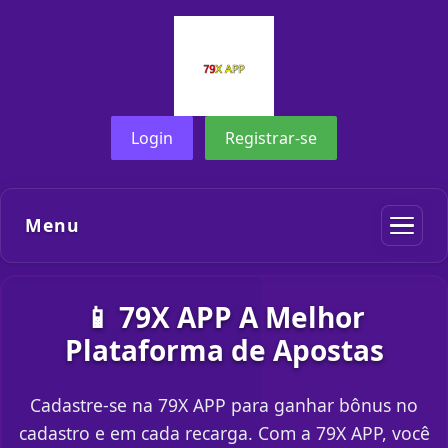
Login
Registrar-se
Menu
📱 79X APP A Melhor
Plataforma de Apostas
Cadastre-se na 79X APP para ganhar bônus no
cadastro e em cada recarga. Com a 79X APP, você