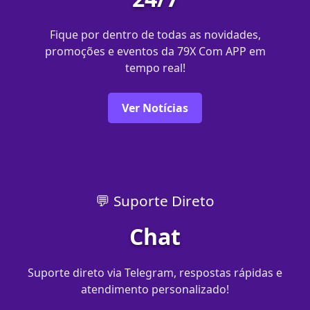
Fique por dentro de todas as novidades,
promoções e eventos da 79X Com APP em
tempo real!
Ver Notícias
💬 Suporte Direto
Chat
Suporte direto via Telegram, respostas rápidas e
atendimento personalizado!