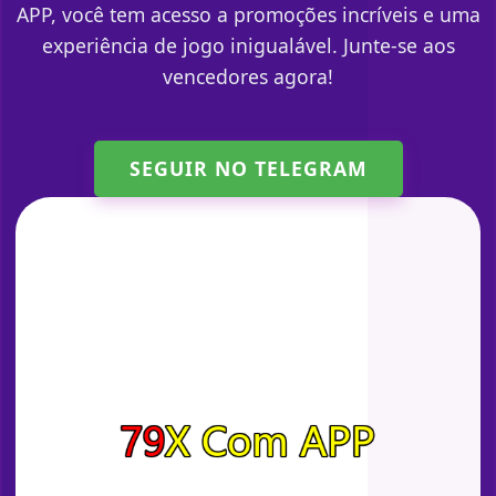
APP, você tem acesso a promoções incríveis e uma
experiência de jogo inigualável. Junte-se aos
vencedores agora!
SEGUIR NO TELEGRAM