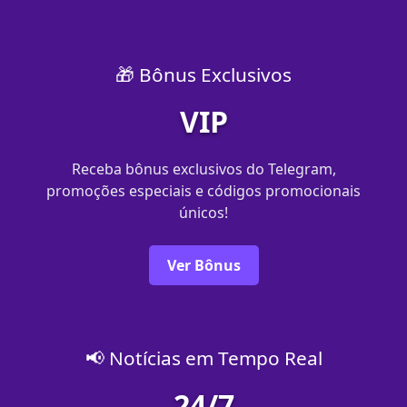
🎁 Bônus Exclusivos
VIP
Receba bônus exclusivos do Telegram,
promoções especiais e códigos promocionais
únicos!
Ver Bônus
📢 Notícias em Tempo Real
24/7