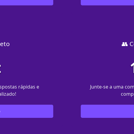
reto
👥 
t
espostas rápidas e
Junte-se a uma com
lizado!
compa
e