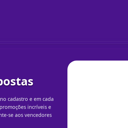
postas
no cadastro e em cada
promoções incríveis e
unte-se aos vencedores