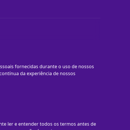
ssoais fornecidas durante o uso de nossos
 contínua da experiência de nossos
te ler e entender todos os termos antes de