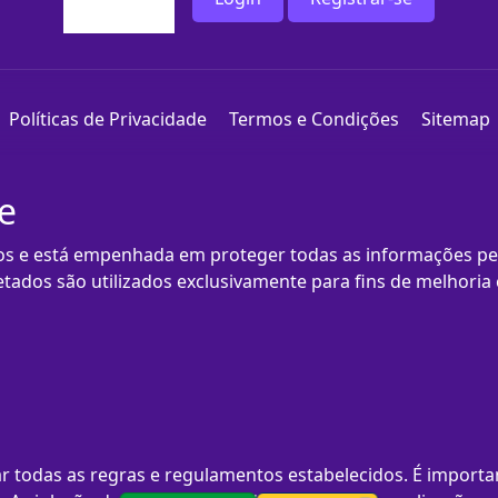
Políticas de Privacidade
Termos e Condições
Sitemap
de
rios e está empenhada em proteger todas as informações pe
tados são utilizados exclusivamente para fins de melhoria
todas as regras e regulamentos estabelecidos. É importan