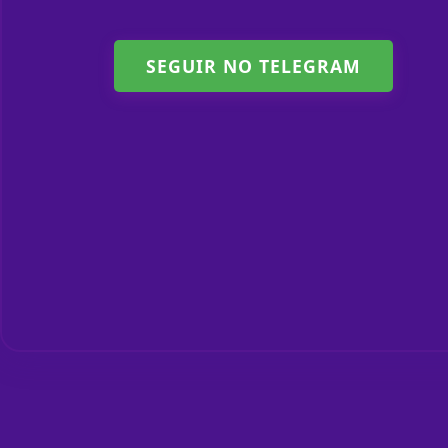
SEGUIR NO TELEGRAM