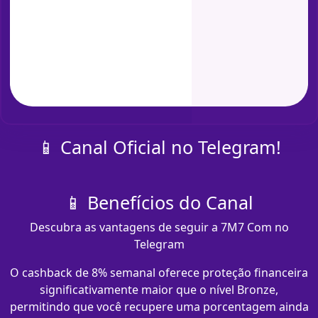
📱 Canal Oficial no Telegram!
📱 Benefícios do Canal
Descubra as vantagens de seguir a 7M7 Com no
Telegram
O cashback de 8% semanal oferece proteção financeira
significativamente maior que o nível Bronze,
permitindo que você recupere uma porcentagem ainda