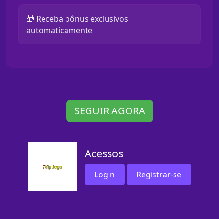
🎁 Receba bônus exclusivos
automaticamente
SEGUIR AGORA
Acessos
Login
Registrar-se