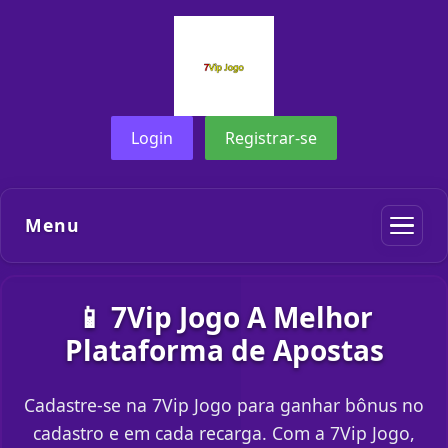
Login
Registrar-se
Menu
📱 7Vip Jogo A Melhor
Plataforma de Apostas
Cadastre-se na 7Vip Jogo para ganhar bônus no
cadastro e em cada recarga. Com a 7Vip Jogo,