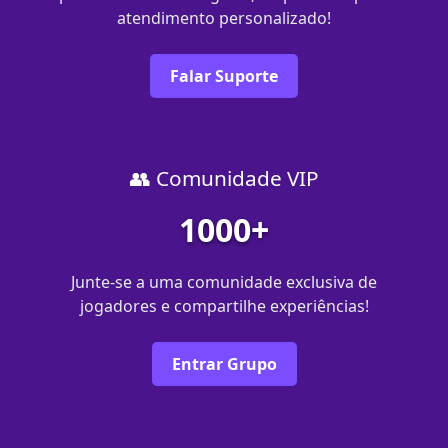
atendimento personalizado!
Falar Suporte
👥 Comunidade VIP
1000+
Junte-se a uma comunidade exclusiva de
jogadores e compartilhe experiências!
Entrar Grupo