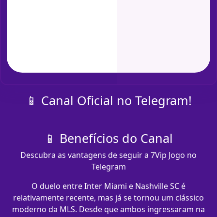
📱 Canal Oficial no Telegram!
📱 Benefícios do Canal
Descubra as vantagens de seguir a 7Vip Jogo no
Telegram
O duelo entre Inter Miami e Nashville SC é
relativamente recente, mas já se tornou um clássico
moderno da MLS. Desde que ambos ingressaram na