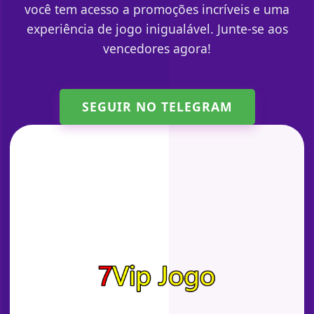
você tem acesso a promoções incríveis e uma
experiência de jogo inigualável. Junte-se aos
vencedores agora!
SEGUIR NO TELEGRAM