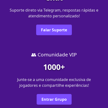
Suporte direto via Telegram, respostas rápidas e
atendimento personalizado!
Falar Suporte
👥 Comunidade VIP
1000+
Junte-se a uma comunidade exclusiva de
jogadores e compartilhe experiências!
Entrar Grupo