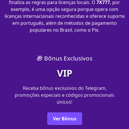
finaliza as regras para licenças locais. O
7X777
, por
exemplo, é uma opção segura porque opera com
licenças internacionais reconhecidas e oferece suporte
em português, além de métodos de pagamento
populares no Brasil, como o Pix.
🎁 Bônus Exclusivos
VIP
Receba bônus exclusivos do Telegram,
promoções especiais e códigos promocionais
únicos!
Ver Bônus