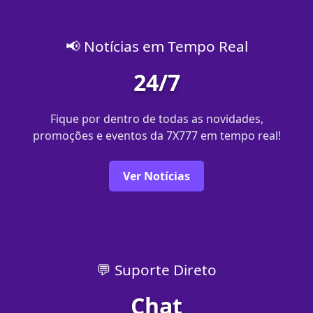
📢 Notícias em Tempo Real
24/7
Fique por dentro de todas as novidades,
promoções e eventos da 7X777 em tempo real!
Ver Notícias
💬 Suporte Direto
Chat