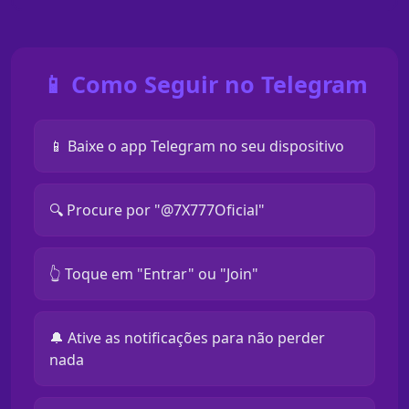
📱 Como Seguir no Telegram
📱 Baixe o app Telegram no seu dispositivo
🔍 Procure por "@7X777Oficial"
👆 Toque em "Entrar" ou "Join"
🔔 Ative as notificações para não perder
nada