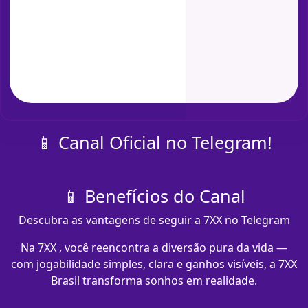
📱 Canal Oficial no Telegram!
📱 Benefícios do Canal
Descubra as vantagens de seguir a 7XX no Telegram
Na 7XX , você reencontra a diversão pura da vida —
com jogabilidade simples, clara e ganhos visíveis, a 7XX
Brasil transforma sonhos em realidade.