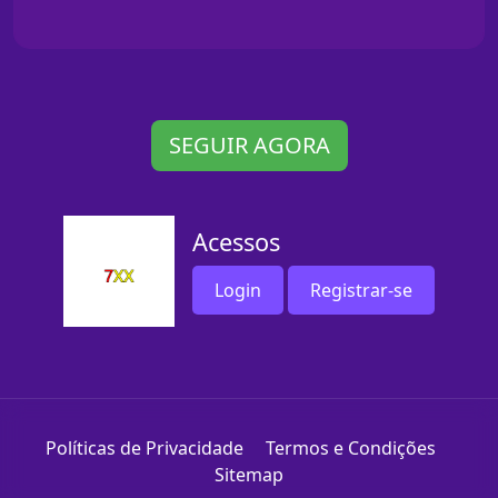
SEGUIR AGORA
Acessos
Login
Registrar-se
Políticas de Privacidade
Termos e Condições
Sitemap