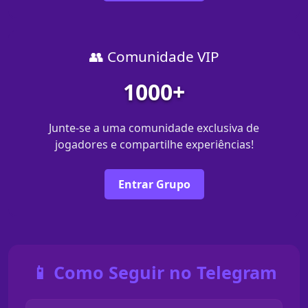
👥 Comunidade VIP
1000+
Junte-se a uma comunidade exclusiva de
jogadores e compartilhe experiências!
Entrar Grupo
📱 Como Seguir no Telegram