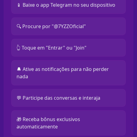
📱 Baixe o app Telegram no seu dispositivo
🔍 Procure por "@7YZZOficial"
👆 Toque em "Entrar" ou "Join"
🔔 Ative as notificações para não perder
nada
💬 Participe das conversas e interaja
🎁 Receba bônus exclusivos
automaticamente