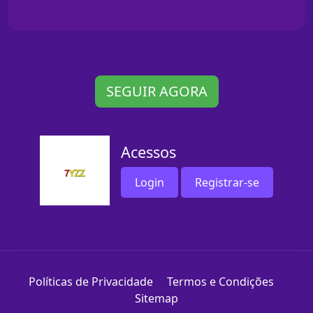
SEGUIR AGORA
Acessos
Login
Registrar-se
Políticas de Privacidade
Termos e Condições
Sitemap