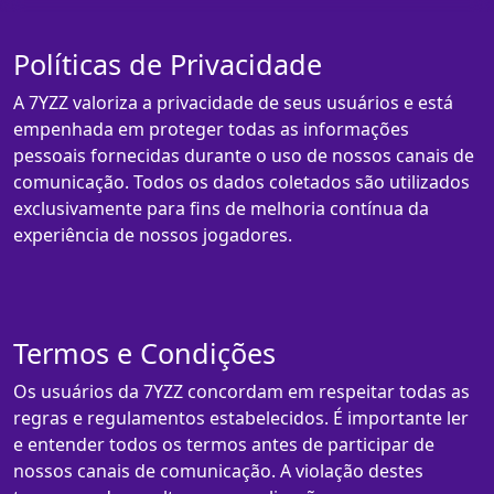
Políticas de Privacidade
A 7YZZ valoriza a privacidade de seus usuários e está
empenhada em proteger todas as informações
pessoais fornecidas durante o uso de nossos canais de
comunicação. Todos os dados coletados são utilizados
exclusivamente para fins de melhoria contínua da
experiência de nossos jogadores.
Termos e Condições
Os usuários da 7YZZ concordam em respeitar todas as
regras e regulamentos estabelecidos. É importante ler
e entender todos os termos antes de participar de
nossos canais de comunicação. A violação destes