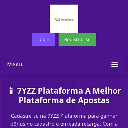
Login
Registrar-se
Menu
📱 7YZZ Plataforma A Melhor
Plataforma de Apostas
Cadastre-se na 7YZZ Plataforma para ganhar
bônus no cadastro e em cada recarga. Com a