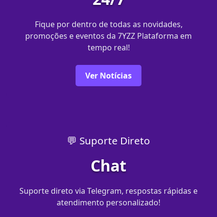
Fique por dentro de todas as novidades,
promoções e eventos da 7YZZ Plataforma em
tempo real!
Ver Notícias
💬 Suporte Direto
Chat
Suporte direto via Telegram, respostas rápidas e
atendimento personalizado!