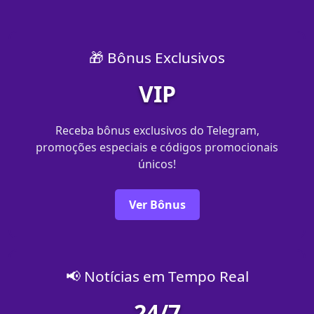
🎁 Bônus Exclusivos
VIP
Receba bônus exclusivos do Telegram,
promoções especiais e códigos promocionais
únicos!
Ver Bônus
📢 Notícias em Tempo Real
24/7