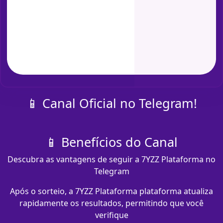
📱 Canal Oficial no Telegram!
📱 Benefícios do Canal
Descubra as vantagens de seguir a 7YZZ Plataforma no
Telegram
Após o sorteio, a 7YZZ Plataforma plataforma atualiza
rapidamente os resultados, permitindo que você
verifique