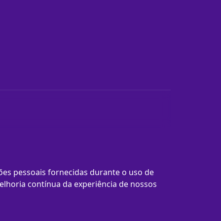
ões pessoais fornecidas durante o uso de
elhoria contínua da experiência de nossos