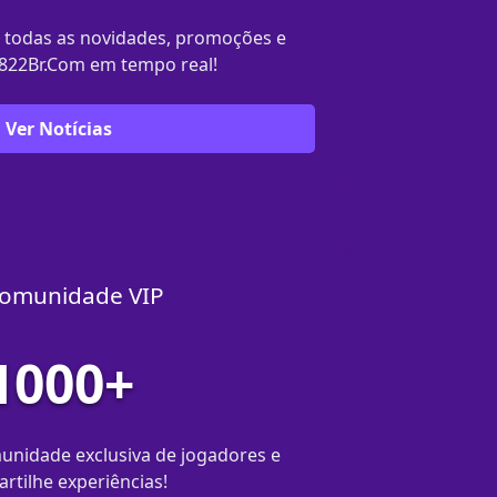
e todas as novidades, promoções e
 822Br.Com em tempo real!
Ver Notícias
Comunidade VIP
1000+
unidade exclusiva de jogadores e
rtilhe experiências!