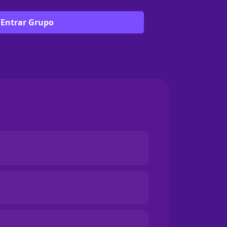
Entrar Grupo