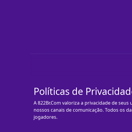
Políticas de Privacida
A 822Br.Com valoriza a privacidade de seus
nossos canais de comunicação. Todos os dad
jogadores.