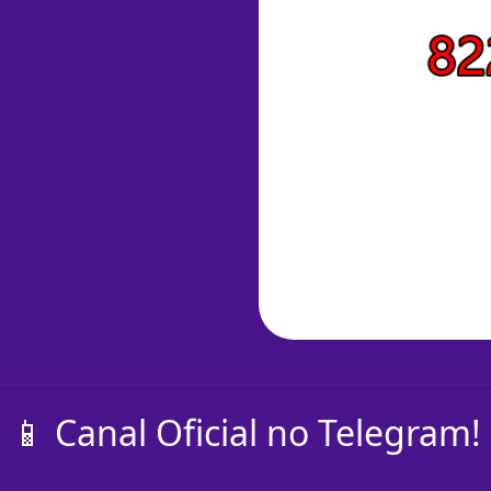
📱 Canal Oficial no Telegram!