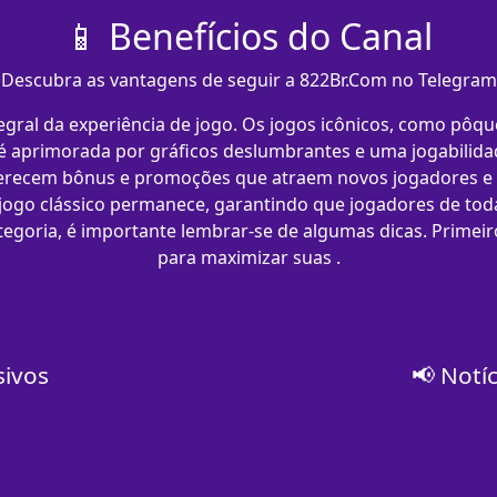
📱 Benefícios do Canal
Descubra as vantagens de seguir a 822Br.Com no Telegram
gral da experiência de jogo. Os jogos icônicos, como pôqu
e é aprimorada por gráficos deslumbrantes e uma jogabilida
erecem bônus e promoções que atraem novos jogadores e
 jogo clássico permanece, garantindo que jogadores de toda
egoria, é importante lembrar-se de algumas dicas. Primeiro
para maximizar suas .
sivos
📢 Notí