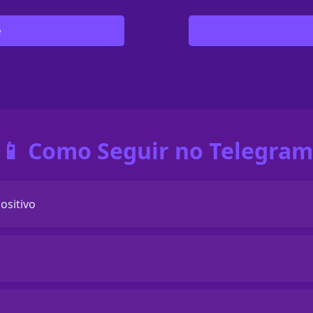
e
📱 Como Seguir no Telegram
ositivo