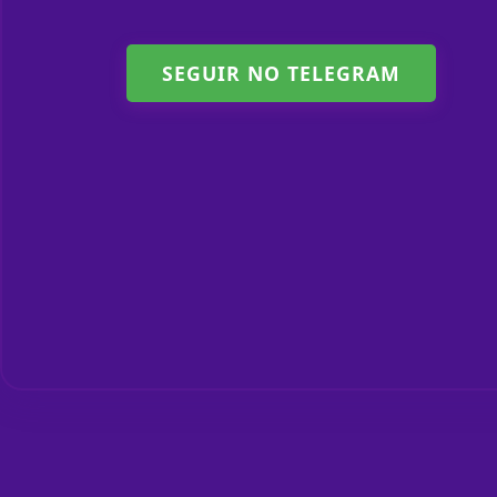
SEGUIR NO TELEGRAM