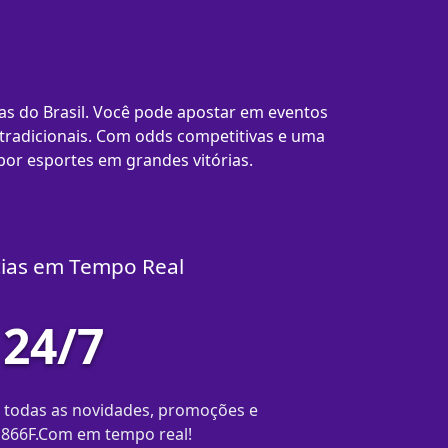
s do Brasil. Você pode apostar em eventos
 tradicionais. Com odds competitivas e uma
or esportes em grandes vitórias.
cias em Tempo Real
24/7
e todas as novidades, promoções e
 866F.Com em tempo real!