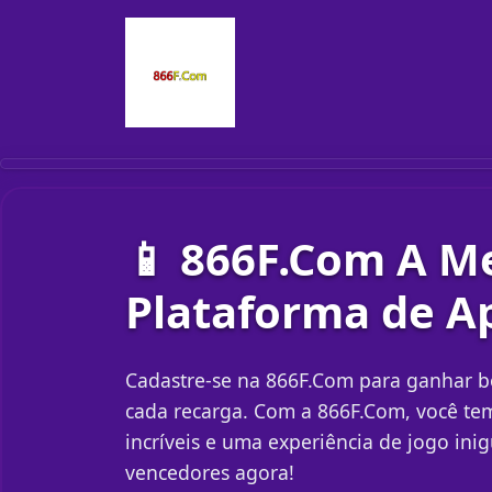
📱 866F.Com A M
Plataforma de A
Cadastre-se na 866F.Com para ganhar b
cada recarga. Com a 866F.Com, você te
incríveis e uma experiência de jogo inig
vencedores agora!