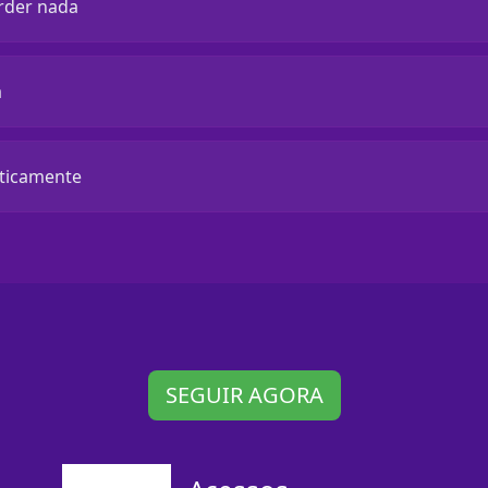
erder nada
a
aticamente
SEGUIR AGORA