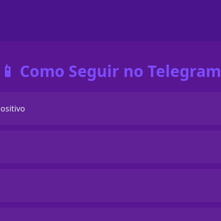
📱 Como Seguir no Telegram
ositivo