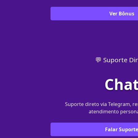
Ver Bônus
💬 Suporte Di
Cha
Suporte direto via Telegram, r
atendimento persona
Falar Suport