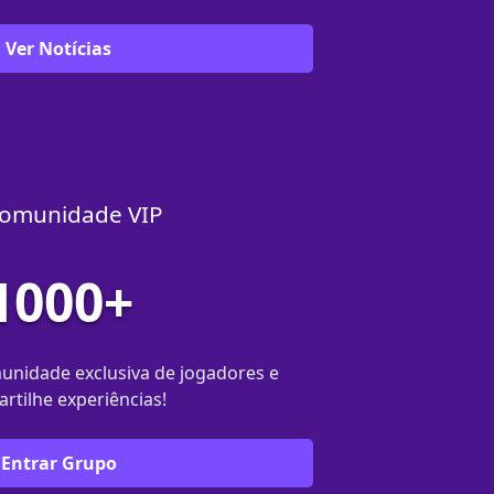
Ver Notícias
Comunidade VIP
1000+
unidade exclusiva de jogadores e
rtilhe experiências!
Entrar Grupo