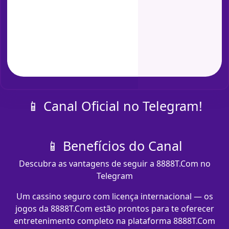
📱 Canal Oficial no Telegram!
📱 Benefícios do Canal
Descubra as vantagens de seguir a 8888T.Com no
Telegram
Um cassino seguro com licença internacional — os
jogos da 8888T.Com estão prontos para te oferecer
entretenimento completo na plataforma 8888T.Com