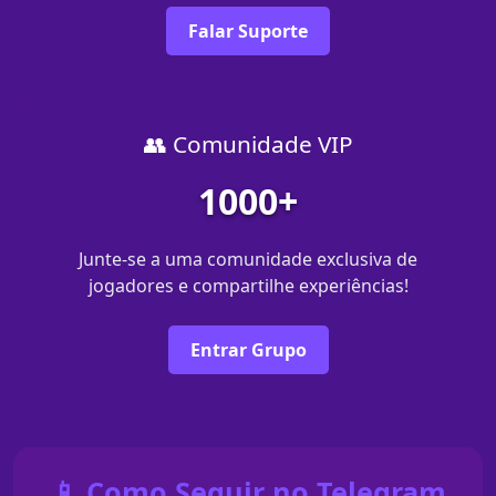
Falar Suporte
👥 Comunidade VIP
1000+
Junte-se a uma comunidade exclusiva de
jogadores e compartilhe experiências!
Entrar Grupo
📱 Como Seguir no Telegram