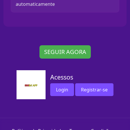
automaticamente
SEGUIR AGORA
Acessos
Login
Registrar-se