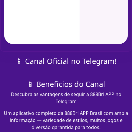
📱 Canal Oficial no Telegram!
📱 Benefícios do Canal
Descubra as vantagens de seguir a 888Brl APP no
Telegram
Um aplicativo completo da 888Brl APP Brasil com ampla
informação — variedade de estilos, muitos jogos e
diversão garantida para todos.