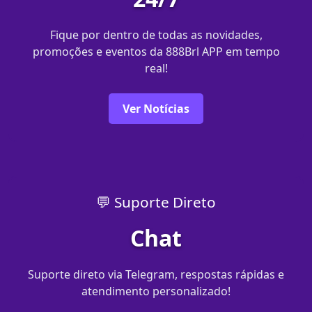
Fique por dentro de todas as novidades,
promoções e eventos da 888Brl APP em tempo
real!
Ver Notícias
💬 Suporte Direto
Chat
Suporte direto via Telegram, respostas rápidas e
atendimento personalizado!