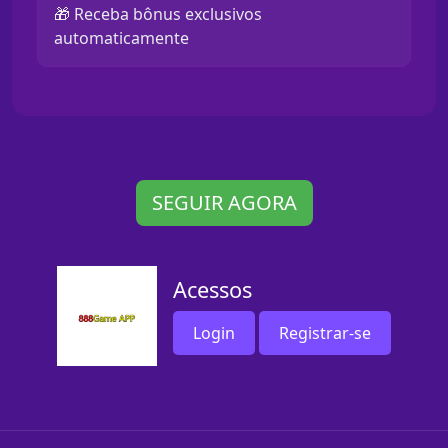
🎁 Receba bônus exclusivos
automaticamente
SEGUIR AGORA
Acessos
Login
Registrar-se