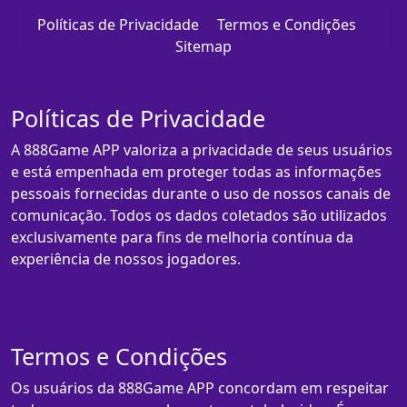
Políticas de Privacidade
Termos e Condições
Sitemap
Políticas de Privacidade
A 888Game APP valoriza a privacidade de seus usuários
e está empenhada em proteger todas as informações
pessoais fornecidas durante o uso de nossos canais de
comunicação. Todos os dados coletados são utilizados
exclusivamente para fins de melhoria contínua da
experiência de nossos jogadores.
Termos e Condições
Os usuários da 888Game APP concordam em respeitar