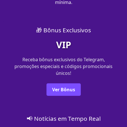
mínima.
🎁 Bônus Exclusivos
VIP
Receba bônus exclusivos do Telegram,
promoções especiais e códigos promocionais
únicos!
Ver Bônus
📢 Notícias em Tempo Real