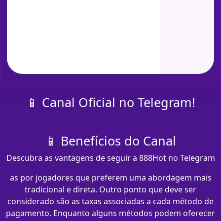
📱 Canal Oficial no Telegram!
📱 Benefícios do Canal
Descubra as vantagens de seguir a 888Hot no Telegram
as por jogadores que preferem uma abordagem mais
tradicional e direta. Outro ponto que deve ser
considerado são as taxas associadas a cada método de
pagamento. Enquanto alguns métodos podem oferecer