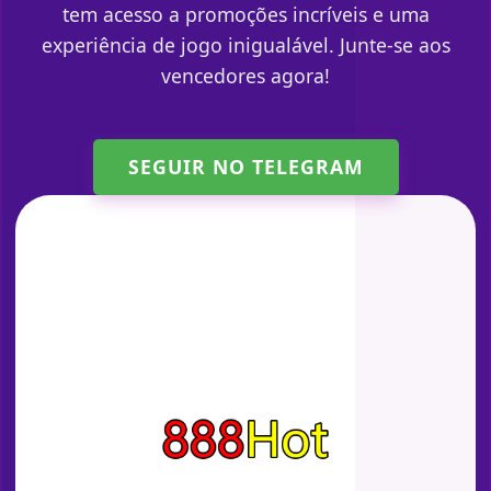
tem acesso a promoções incríveis e uma
experiência de jogo inigualável. Junte-se aos
vencedores agora!
SEGUIR NO TELEGRAM