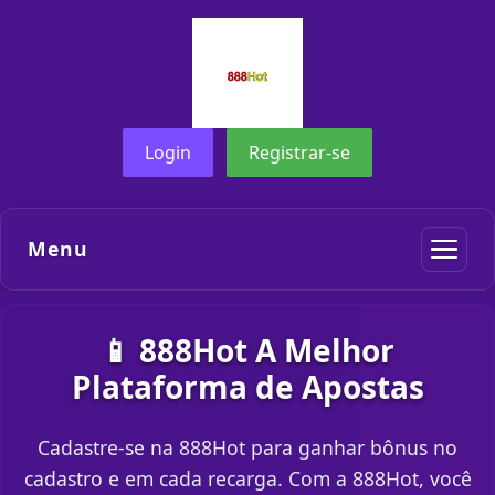
Login
Registrar-se
Menu
📱 888Hot A Melhor
Plataforma de Apostas
Cadastre-se na 888Hot para ganhar bônus no
cadastro e em cada recarga. Com a 888Hot, você