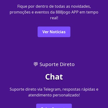
Fique por dentro de todas as novidades,
promoções e eventos da 888Jogo APP em tempo
real!
Ver Notícias
💬 Suporte Direto
Chat
Suporte direto via Telegram, respostas rápidas e
atendimento personalizado!