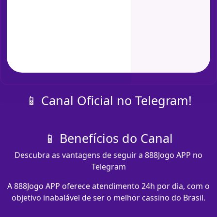
📱 Canal Oficial no Telegram!
📱 Benefícios do Canal
Descubra as vantagens de seguir a 888Jogo APP no
Telegram
A 888Jogo APP oferece atendimento 24h por dia, com o
objetivo inabalável de ser o melhor cassino do Brasil.