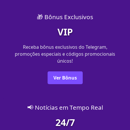
🎁 Bônus Exclusivos
VIP
Receba bônus exclusivos do Telegram,
promoções especiais e códigos promocionais
únicos!
Ver Bônus
📢 Notícias em Tempo Real
24/7