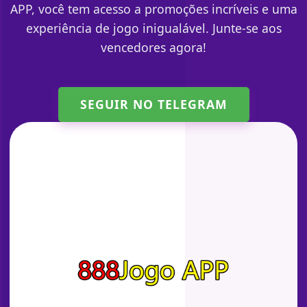
APP, você tem acesso a promoções incríveis e uma
experiência de jogo inigualável. Junte-se aos
vencedores agora!
SEGUIR NO TELEGRAM