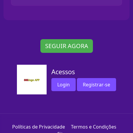
SEGUIR AGORA
Acessos
Login
Registrar-se
Políticas de Privacidade
Termos e Condições