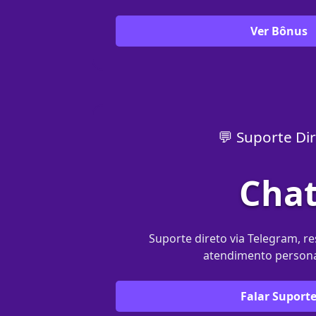
Ver Bônus
💬 Suporte Di
Cha
Suporte direto via Telegram, r
atendimento persona
Falar Suport