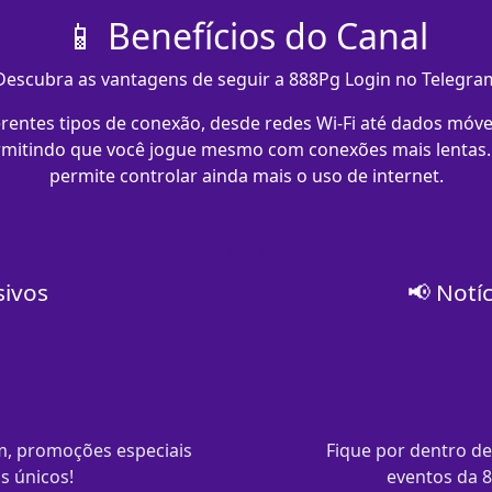
📱 Benefícios do Canal
Descubra as vantagens de seguir a 888Pg Login no Telegra
erentes tipos de conexão, desde redes Wi-Fi até dados móv
rmitindo que você jogue mesmo com conexões mais lentas.
permite controlar ainda mais o uso de internet.
sivos
📢 Notí
m, promoções especiais
Fique por dentro d
s únicos!
eventos da 