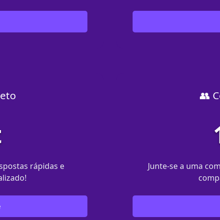
reto
👥 
t
espostas rápidas e
Junte-se a uma com
lizado!
compa
e