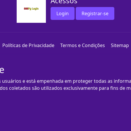
Acessos
Login
Registrar-se
Políticas de Privacidade
Termos e Condições
Sitemap
de
us usuários e está empenhada em proteger todas as inform
os coletados são utilizados exclusivamente para fins de m