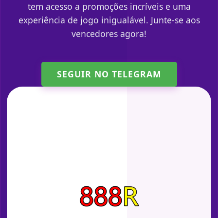
tem acesso a promoções incríveis e uma
experiência de jogo inigualável. Junte-se aos
vencedores agora!
SEGUIR NO TELEGRAM