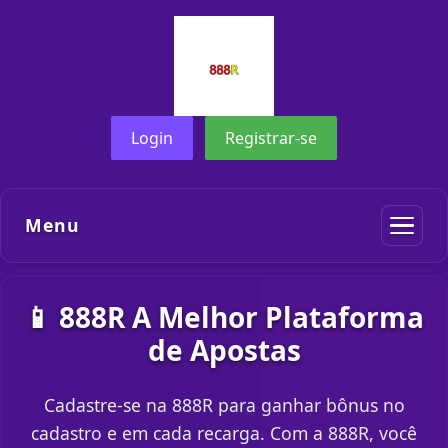
Login
Registrar-se
Menu
📱 888R A Melhor Plataforma
de Apostas
Cadastre-se na 888R para ganhar bônus no
cadastro e em cada recarga. Com a 888R, você