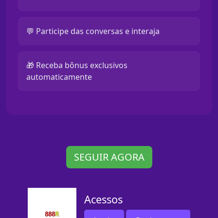
💬 Participe das conversas e interaja
🎁 Receba bônus exclusivos
automaticamente
SEGUIR AGORA
Acessos