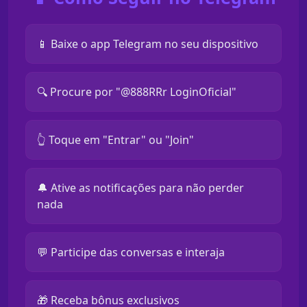
📱 Baixe o app Telegram no seu dispositivo
🔍 Procure por "@888RRr LoginOficial"
👆 Toque em "Entrar" ou "Join"
🔔 Ative as notificações para não perder
nada
💬 Participe das conversas e interaja
🎁 Receba bônus exclusivos