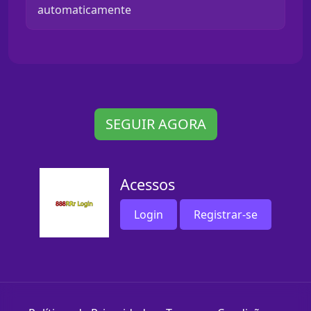
automaticamente
SEGUIR AGORA
Acessos
Login
Registrar-se