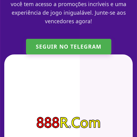
você tem acesso a promoções incríveis e uma
experiência de jogo inigualável. Junte-se aos
vencedores agora!
SEGUIR NO TELEGRAM