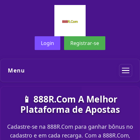
Login
Registrar-se
Menu
📱 888R.Com A Melhor
Plataforma de Apostas
Cadastre-se na 888R.Com para ganhar bônus no
cadastro e em cada recarga. Com a 888R.Com,