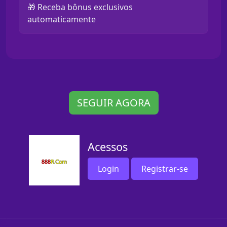
🎁 Receba bônus exclusivos
automaticamente
SEGUIR AGORA
Acessos
Login
Registrar-se