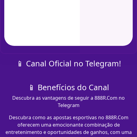
📱 Canal Oficial no Telegram!
📱 Benefícios do Canal
Descubra as vantagens de seguir a 888R.Com no
Telegram
Descubra como as apostas esportivas no 888R.Com
oferecem uma emocionante combinação de
entretenimento e oportunidades de ganhos, com uma