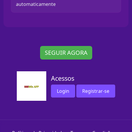
automaticamente
SEGUIR AGORA
Acessos
Login
Registrar-se