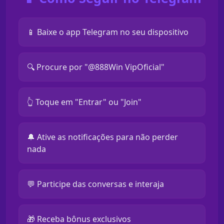
📱 Baixe o app Telegram no seu dispositivo
🔍 Procure por "@888Win VipOficial"
👆 Toque em "Entrar" ou "Join"
🔔 Ative as notificações para não perder
nada
💬 Participe das conversas e interaja
🎁 Receba bônus exclusivos