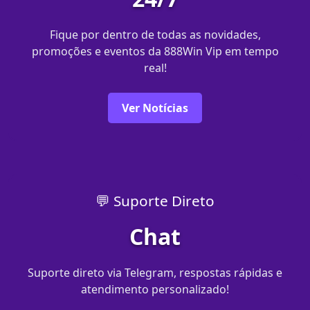
Fique por dentro de todas as novidades,
promoções e eventos da 888Win Vip em tempo
real!
Ver Notícias
💬 Suporte Direto
Chat
Suporte direto via Telegram, respostas rápidas e
atendimento personalizado!