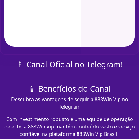
📱 Canal Oficial no Telegram!
📱 Benefícios do Canal
Descubra as vantagens de seguir a 888Win Vip no
Telegram
Com investimento robusto e uma equipe de operação
de elite, a 888Win Vip mantém conteúdo vasto e serviço
confiável na plataforma 888Win Vip Brasil .