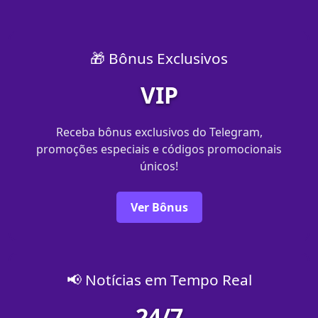
🎁 Bônus Exclusivos
VIP
Receba bônus exclusivos do Telegram,
promoções especiais e códigos promocionais
únicos!
Ver Bônus
📢 Notícias em Tempo Real
24/7