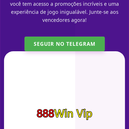
você tem acesso a promoções incríveis e uma
experiência de jogo inigualável. Junte-se aos
vencedores agora!
SEGUIR NO TELEGRAM