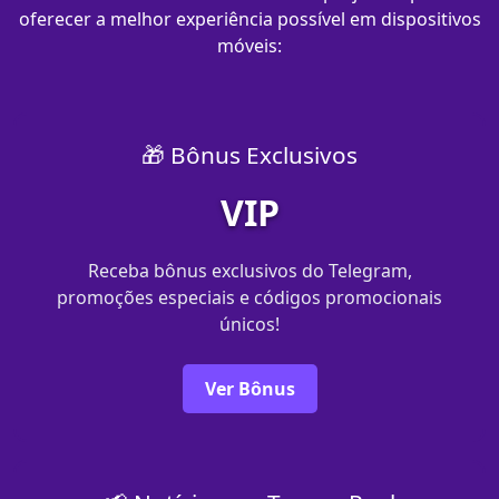
oferecer a melhor experiência possível em dispositivos
móveis:
🎁 Bônus Exclusivos
VIP
Receba bônus exclusivos do Telegram,
promoções especiais e códigos promocionais
únicos!
Ver Bônus