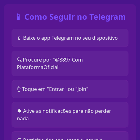
📱 Como Seguir no Telegram
📱 Baixe o app Telegram no seu dispositivo
🔍 Procure por "@8897 Com
PlataformaOficial"
👆 Toque em "Entrar" ou "Join"
🔔 Ative as notificações para não perder
nada