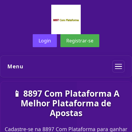
Login
Registrar-se
Menu
📱 8897 Com Plataforma A
Melhor Plataforma de
Apostas
Cadastre-se na 8897 Com Plataforma para ganhar