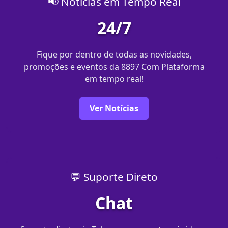
📢 Notícias em Tempo Real
24/7
Fique por dentro de todas as novidades,
promoções e eventos da 8897 Com Plataforma
em tempo real!
Ver Notícias
💬 Suporte Direto
Chat