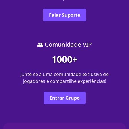
Falar Suporte
👥 Comunidade VIP
1000+
Junte-se a uma comunidade exclusiva de
jogadores e compartilhe experiências!
Entrar Grupo