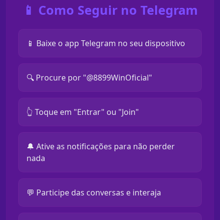
📱 Como Seguir no Telegram
📱 Baixe o app Telegram no seu dispositivo
🔍 Procure por "@8899WinOficial"
👆 Toque em "Entrar" ou "Join"
🔔 Ative as notificações para não perder
nada
💬 Participe das conversas e interaja