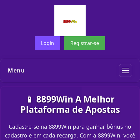
Login
Registrar-se
Menu
📱 8899Win A Melhor
Plataforma de Apostas
Cadastre-se na 8899Win para ganhar bônus no
cadastro e em cada recarga. Com a 8899Win, você