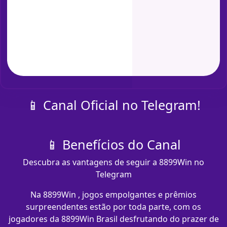
📱 Canal Oficial no Telegram!
📱 Benefícios do Canal
Descubra as vantagens de seguir a 8899Win no
Telegram
Na 8899Win , jogos empolgantes e prêmios
surpreendentes estão por toda parte, com os
jogadores da 8899Win Brasil desfrutando do prazer de