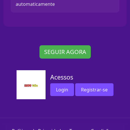
automaticamente
SEGUIR AGORA
Acessos
Login
Registrar-se