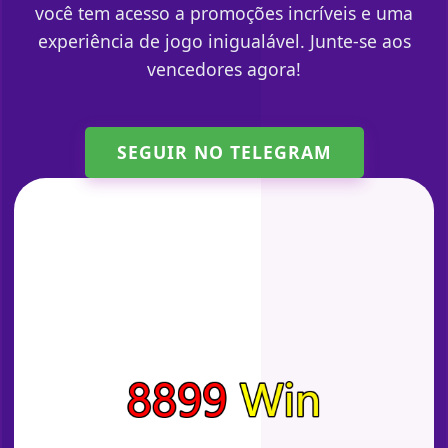
você tem acesso a promoções incríveis e uma
experiência de jogo inigualável. Junte-se aos
vencedores agora!
SEGUIR NO TELEGRAM