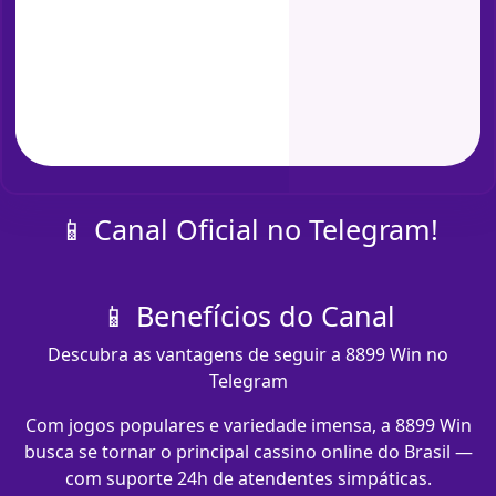
📱 Canal Oficial no Telegram!
📱 Benefícios do Canal
Descubra as vantagens de seguir a 8899 Win no
Telegram
Com jogos populares e variedade imensa, a 8899 Win
busca se tornar o principal cassino online do Brasil —
com suporte 24h de atendentes simpáticas.