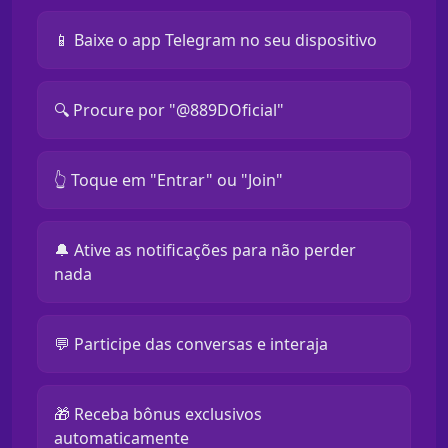
📱 Baixe o app Telegram no seu dispositivo
🔍 Procure por "@889DOficial"
👆 Toque em "Entrar" ou "Join"
🔔 Ative as notificações para não perder
nada
💬 Participe das conversas e interaja
🎁 Receba bônus exclusivos
automaticamente