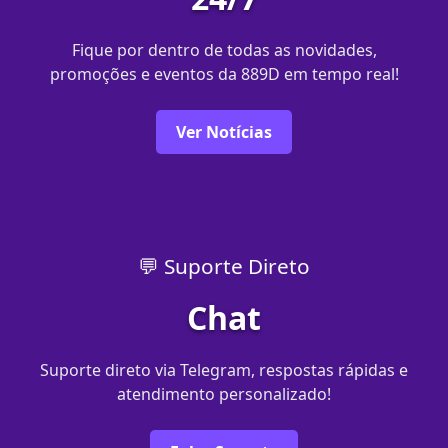
Fique por dentro de todas as novidades,
promoções e eventos da 889D em tempo real!
Ver Notícias
💬 Suporte Direto
Chat
Suporte direto via Telegram, respostas rápidas e
atendimento personalizado!