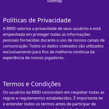
Sitemap
Políticas de Privacidade
A 889D valoriza a privacidade de seus usuários e está
empenhada em proteger todas as informações
pessoais fornecidas durante o uso de nossos canais de
comunicação. Todos os dados coletados são utilizados
exclusivamente para fins de melhoria contínua da
experiência de nossos jogadores.
Termos e Condições
Os usuários da 889D concordam em respeitar todas as
regras e regulamentos estabelecidos. É importante ler
e entender todos os termos antes de participar de