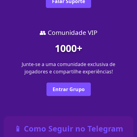
Falar Suporte
👥 Comunidade VIP
1000+
Junte-se a uma comunidade exclusiva de
jogadores e compartilhe experiências!
Entrar Grupo
📱 Como Seguir no Telegram