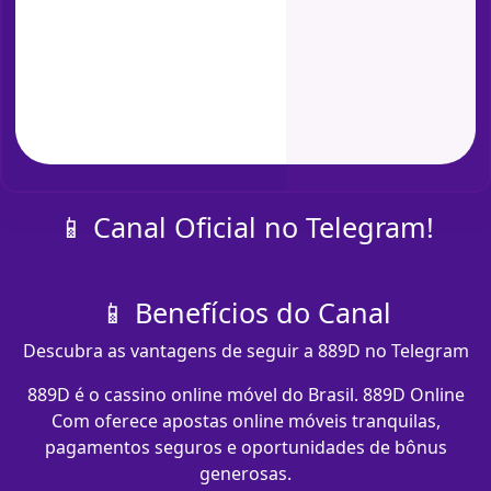
📱 Canal Oficial no Telegram!
📱 Benefícios do Canal
Descubra as vantagens de seguir a 889D no Telegram
889D é o cassino online móvel do Brasil. 889D Online
Com oferece apostas online móveis tranquilas,
pagamentos seguros e oportunidades de bônus
generosas.