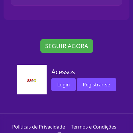
SEGUIR AGORA
Acessos
Login
Registrar-se
Políticas de Privacidade
Termos e Condições