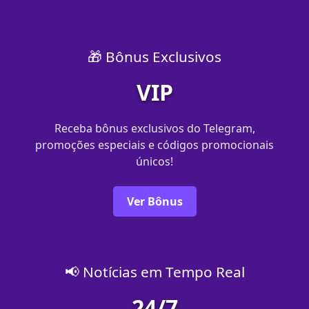
🎁 Bônus Exclusivos
VIP
Receba bônus exclusivos do Telegram,
promoções especiais e códigos promocionais
únicos!
Ver Bônus
📢 Notícias em Tempo Real
24/7