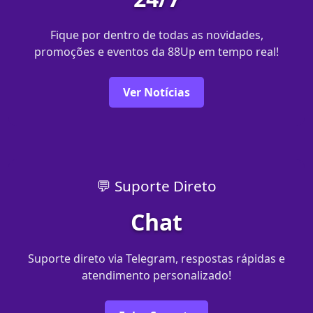
Fique por dentro de todas as novidades,
promoções e eventos da 88Up em tempo real!
Ver Notícias
💬 Suporte Direto
Chat
Suporte direto via Telegram, respostas rápidas e
atendimento personalizado!