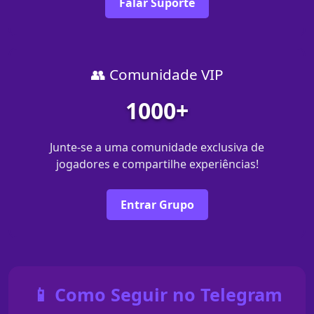
Falar Suporte
👥 Comunidade VIP
1000+
Junte-se a uma comunidade exclusiva de
jogadores e compartilhe experiências!
Entrar Grupo
📱 Como Seguir no Telegram